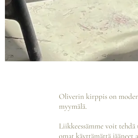
Oliverin kirppis on modern
myymälä.
Liikkeessämme voit tehdä u
omat käyttämättä jääneet a