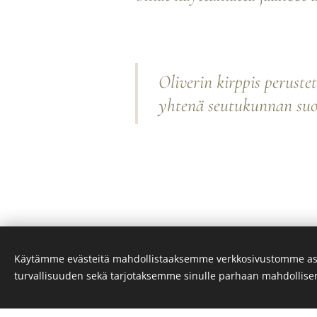
Oliverin kirppis perust
yhtenä seutukunnan suos
Käytämme evästeitä mahdollistaaksemme verkkosivustomme as
turvallisuuden sekä tarjotaksemme sinulle parhaan mahdollis