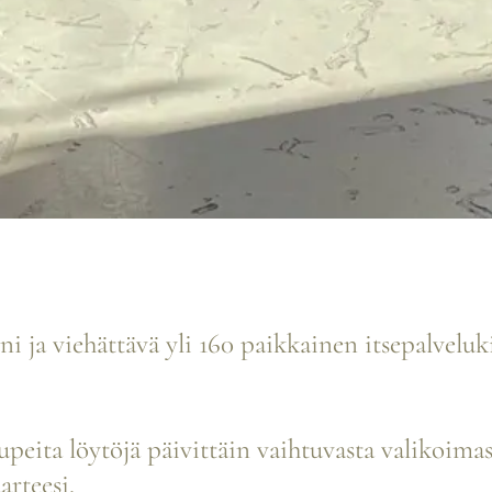
i ja viehättävä yli 160 paikkainen itsepalvelu
peita löytöjä päivittäin vaihtuvasta valikoima
arteesi.