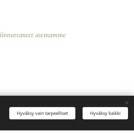
akiinnuttaneet asemamme
Hyväksy vain tarpeelliset
Hyväksy kaikki
älämme sijaitsee Keravalla, aivan
vien kulkuyhteyksien varrella.