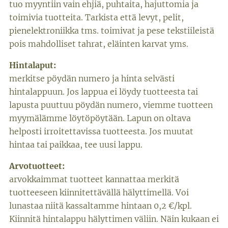
tuo myyntiin vain ehjiä, puhtaita, hajuttomia ja
toimivia tuotteita. Tarkista että levyt, pelit,
pienelektroniikka tms. toimivat ja pese tekstiileistä
pois mahdolliset tahrat, eläinten karvat yms.
Hintalaput:
merkitse pöydän numero ja hinta selvästi
hintalappuun. Jos lappua ei löydy tuotteesta tai
lapusta puuttuu pöydän numero, viemme tuotteen
myymälämme löytöpöytään. Lapun on oltava
helposti irroitettavissa tuotteesta. Jos muutat
hintaa tai paikkaa, tee uusi lappu.
Arvotuotteet:
arvokkaimmat tuotteet kannattaa merkitä
tuotteeseen kiinnitettävällä hälyttimellä. Voi
lunastaa niitä kassaltamme hintaan 0,2 €/kpl.
Kiinnitä hintalappu hälyttimen väliin. Näin kukaan ei