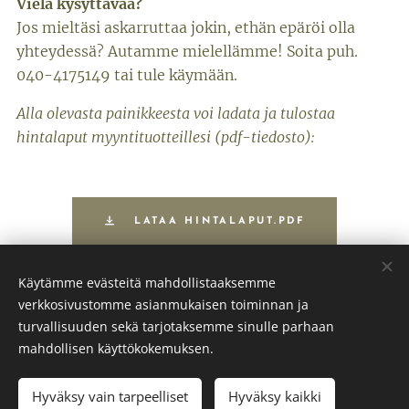
Vielä kysyttävää?
Jos mieltäsi askarruttaa jokin, ethän epäröi olla
yhteydessä? Autamme mielellämme! Soita puh.
040-4175149 tai tule käymään.
Alla olevasta painikkeesta voi ladata ja tulostaa
hintalaput myyntituotteillesi (pdf-tiedosto):
LATAA HINTALAPUT.PDF
Käytämme evästeitä mahdollistaaksemme
verkkosivustomme asianmukaisen toiminnan ja
turvallisuuden sekä tarjotaksemme sinulle parhaan
mahdollisen käyttökokemuksen.
© 2022 Oliverin kirppis.
Hyväksy vain tarpeelliset
Hyväksy kaikki
Luotu
Webnodella
Evästeet