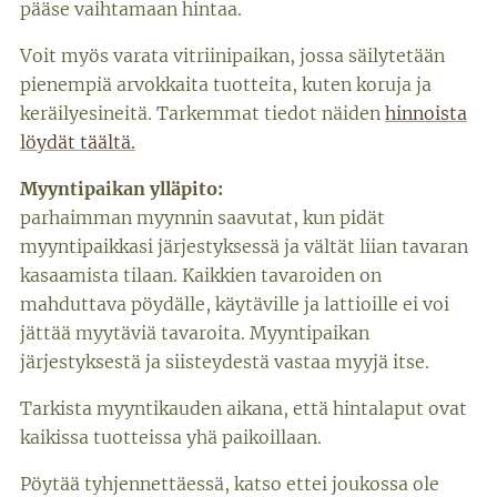
pääse vaihtamaan hintaa.
Voit myös varata vitriinipaikan, jossa säilytetään
pienempiä arvokkaita tuotteita, kuten koruja ja
keräilyesineitä. Tarkemmat tiedot näiden
hinnoista
löydät täältä.
Myyntipaikan ylläpito:
parhaimman myynnin saavutat, kun pidät
myyntipaikkasi järjestyksessä ja vältät liian tavaran
kasaamista tilaan. Kaikkien tavaroiden on
mahduttava pöydälle, käytäville ja lattioille ei voi
jättää myytäviä tavaroita. Myyntipaikan
järjestyksestä ja siisteydestä vastaa myyjä itse.
Tarkista myyntikauden aikana, että hintalaput ovat
kaikissa tuotteissa yhä paikoillaan.
Pöytää tyhjennettäessä, katso ettei joukossa ole