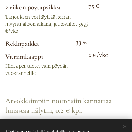
75 €
2 viikon pöytäpaikka
Tarjouksen voi käyttää kerran
myyntijakson aikana, jatkoviikot 39,5
€/vko
33 €
Rekkipaikka
2 €/vko
Vitriinikaappi
Hinta per tuote, vain pöydän
vuokranneille
Arvokkaimpiin tuotteisiin kannattaa
lunastaa hälytin, 0,2 €
kpl.
Käytämme evästeitä mahdollistaaksemme